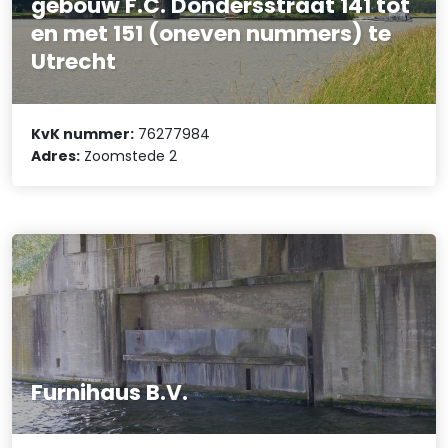
gebouw F.C. Dondersstraat 141 tot
en met 151 (oneven nummers) te
Utrecht
KvK nummer:
76277984
Adres:
Zoomstede 2
Furnihaus B.V.