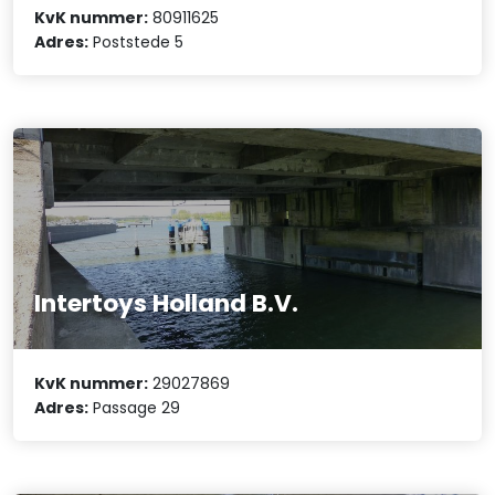
KvK nummer:
80911625
Adres:
Poststede 5
Intertoys Holland B.V.
KvK nummer:
29027869
Adres:
Passage 29