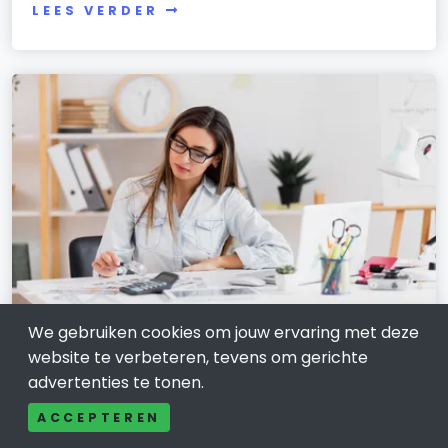
LEES VERDER
We gebruiken cookies om jouw ervaring met deze
FINANCIELE DIENSTVERLENING
website te verbeteren, tevens om gerichte
Zzp boekhouder online in Nieuwegein:
advertenties te tonen.
zo houd je grip op je financiën
ACCEPTEREN
20 november 2025