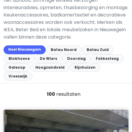
het aanbod. Sommige winkels verzorgen
interieuradvies, opmeten, thuisbezorging en montage.
Keukenaccessoires, badkamertextiel en decoratieve
woonaccessoires worden ook verkocht. Merken als
IKEA, Beter Bed en lokale meubelzaken in Nieuwegein
vallen binnen deze categorie.
Heel Nieuwegein
Batau Noord
Batau Zuid
Blokhoeve
De Wiers
Doorslag
Fokkesteeg
Galecop
Hoogzandveld
Rijnhuizen
Vreeswijk
100
resultaten