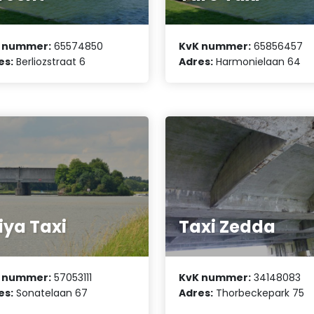
 nummer:
65574850
KvK nummer:
65856457
es:
Berliozstraat 6
Adres:
Harmonielaan 64
iya Taxi
Taxi Zedda
 nummer:
57053111
KvK nummer:
34148083
es:
Sonatelaan 67
Adres:
Thorbeckepark 75