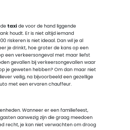
s de
taxi
de voor de hand liggende
k houdt. Er is niet altijd iemand
0 riskeren is niet ideaal. Dan wil je al
r je drinkt, hoe groter de kans op een
s op een verkeersongeval met maar liefst
doden gevallen bij verkeersongevallen waar
iet op je geweten hebben? Om dan maar niet
ever veilig, na bijvoorbeeld een gezellige
auto met een ervaren chauffeur.
egenheden. Wanneer er een familiefeest,
tal gasten aanwezig zijn die graag meedoen
goed recht, je kan niet verwachten om droog