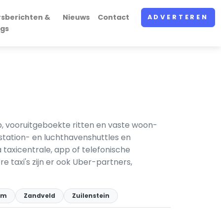
rsberichten &
Nieuws
Contact
ADVERTEREN
ogs
p, vooruitgeboekte ritten en vaste woon-
nstation- en luchthavenshuttles en
taxicentrale, app of telefonische
e taxi's zijn er ook Uber-partners,
um
Zandveld
Zuilenstein