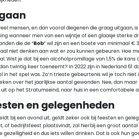
tgaan
eel mensen, en dan vooral diegenen die graag uitgaan, i
ing wanneer men van een wijntje of een glaasje sterke dran
anden die de “
Bob
” wil zijn en een boete van minimaal € 30
aal niet denken aan wat er zou kunnen gebeuren. Hoe mee
l. Wist je dat bij een alcoholpromillage van 1,5% de kan
an twintig keer toeneemt? In 2022 zijn in Nederland 61 
l in het spel was. Zo’n trieste gebeurtenis wil je toch n
eken over het jaarlijkse aantal gewonden. Nee, dan maar li
uit op het Stratumseind, naar huis in een comfortabele 
esten en gelegenheden
ldt bij een avond uit, geldt zeker ook bij feesten en gel
ft, of bedrijfsfeest plaatsvindt, zal hierbij een groot aan
 gezelligheid en dus iets willen drinken. Dat is ook hun 