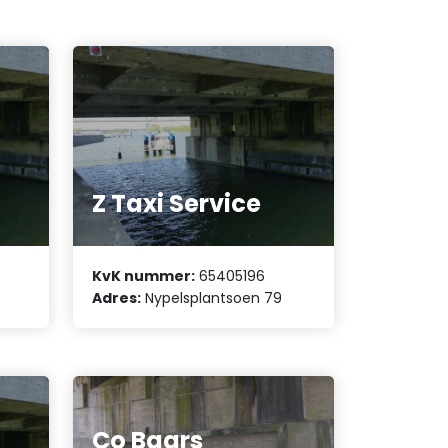
Z Taxi Service
KvK nummer:
65405196
Adres:
Nypelsplantsoen 79
Co Baars