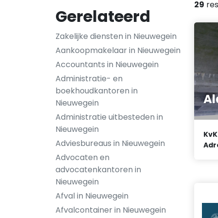
29
res
Gerelateerd
Zakelijke diensten in Nieuwegein
Aankoopmakelaar in Nieuwegein
Accountants in Nieuwegein
Administratie- en
boekhoudkantoren in
Al
Nieuwegein
Administratie uitbesteden in
Nieuwegein
KvK
Adviesbureaus in Nieuwegein
Adr
Advocaten en
advocatenkantoren in
Nieuwegein
Afval in Nieuwegein
Afvalcontainer in Nieuwegein