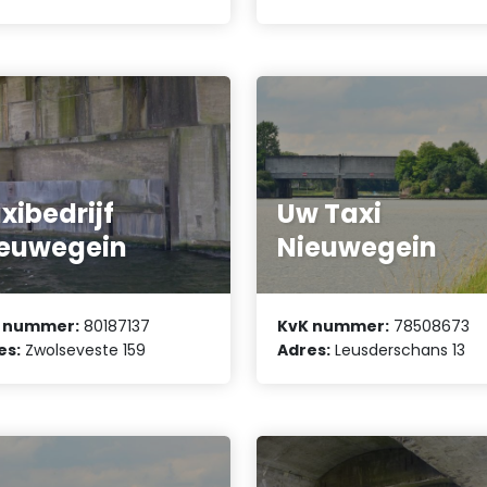
xibedrijf
Uw Taxi
euwegein
Nieuwegein
 nummer:
80187137
KvK nummer:
78508673
es:
Zwolseveste 159
Adres:
Leusderschans 13