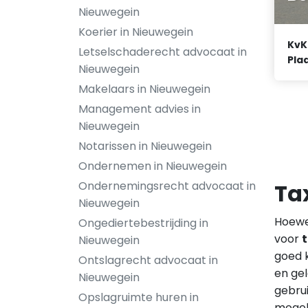
Nieuwegein
Koerier in Nieuwegein
KvK
Letselschaderecht advocaat in
Plaa
Nieuwegein
Makelaars in Nieuwegein
Management advies in
Nieuwegein
Notarissen in Nieuwegein
Ondernemen in Nieuwegein
Ondernemingsrecht advocaat in
Ta
Nieuwegein
Hoewel
Ongediertebestrijding in
voor
t
Nieuwegein
goed k
Ontslagrecht advocaat in
en gel
Nieuwegein
gebru
Opslagruimte huren in
mogel