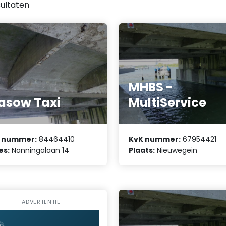
ultaten
MHBS -
asow Taxi
MultiService
 nummer:
84464410
KvK nummer:
67954421
es:
Nanningalaan 14
Plaats:
Nieuwegein
ADVERTENTIE