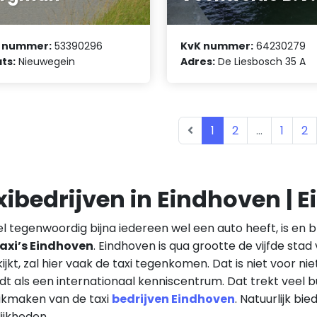
 nummer:
53390296
KvK nummer:
64230279
ts:
Nieuwegein
Adres:
De Liesbosch 35 A
1
2
...
1
2
xibedrijven in Eindhoven | 
 tegenwoordig bijna iedereen wel een auto heeft, is en bl
axi’s Eindhoven
. Eindhoven is qua grootte de vijfde sta
ijkt, zal hier vaak de taxi tegenkomen. Dat is niet voor n
dt als een internationaal kenniscentrum. Dat trekt veel 
ikmaken van de taxi
bedrijven Eindhoven
. Natuurlijk bie
ijkheden.