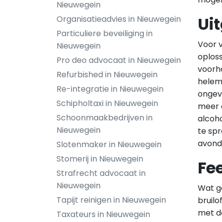
Nieuwegein
Ui
Organisatieadvies in Nieuwegein
Particuliere beveiliging in
Voor v
Nieuwegein
oploss
Pro deo advocaat in Nieuwegein
voorh
Refurbished in Nieuwegein
helem
Re-integratie in Nieuwegein
ongeva
Schipholtaxi in Nieuwegein
meer d
Schoonmaakbedrijven in
alcoho
Nieuwegein
te spr
avond 
Slotenmaker in Nieuwegein
Stomerij in Nieuwegein
Fe
Strafrecht advocaat in
Nieuwegein
Wat ge
Tapijt reinigen in Nieuwegein
bruilo
met de
Taxateurs in Nieuwegein