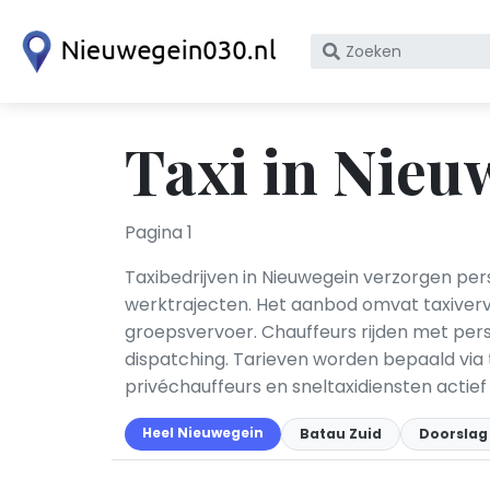
Zoek
op
bedrijfsnaam
of
Taxi in Nieu
KvK
nummer
Pagina 1
Taxibedrijven in Nieuwegein verzorgen pe
werktrajecten. Het aanbod omvat taxivervoe
groepsvervoer. Chauffeurs rijden met per
dispatching. Tarieven worden bepaald via t
privéchauffeurs en sneltaxidiensten actief
Heel Nieuwegein
Batau Zuid
Doorslag