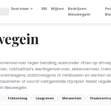
Snel naar
SBI
Wijken
Bedrijven
Pe
Nieuwegein
Bl
wegein
rsonenvervoer tegen betaling, waaronder ritten op afroe
r, rolstoeltaxi's, leerlingenvervoer, ziekenvervoer, trei
sonenwagens, stationwagons of minibussen en werken via 
axameter of vooraf vastgestelde ritprijzen. Naast regulier
 in Nieuwegein.
Fokkesteeg
Laagraven
Merwestein
Stadscentr