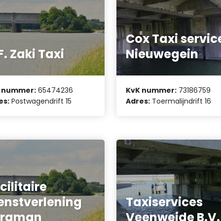
Cox Taxi servic
F. Zaki Taxi
Nieuwegein
 nummer:
65474236
KvK nummer:
73186759
es:
Postwagendrift 15
Adres:
Toermalijndrift 16
cilitaire
enstverlening
Taxiservices
ergman
Veenweide B.V.