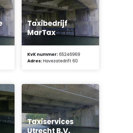
e
Taxibedrijf
MarTax
KvK nummer:
65246969
Adres:
Havezatedrift 60
Taxiservices
Utrecht B.V.