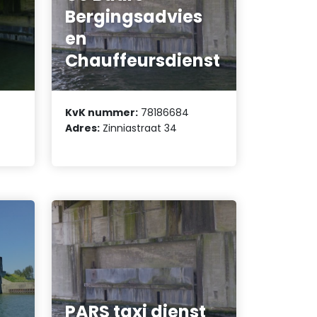
Bergingsadvies
en
Chauffeursdienst
KvK nummer:
78186684
Adres:
Zinniastraat 34
PARS taxi dienst