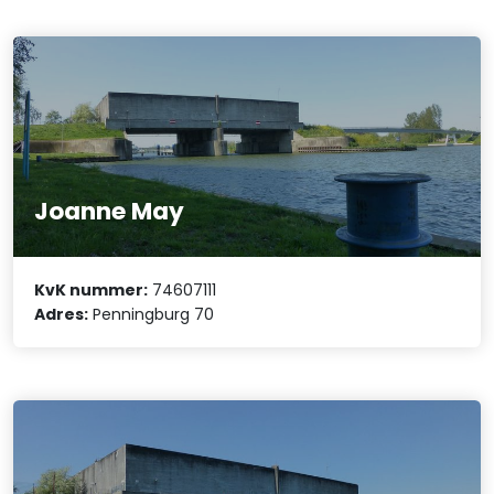
Joanne May
KvK nummer:
74607111
Adres:
Penningburg 70