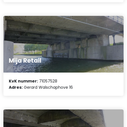
Mija Retail
KvK nummer:
71057528
Adres:
Gerard Walschaphove 16