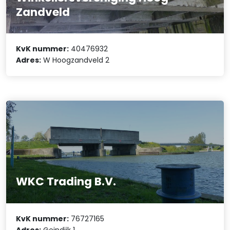
Zandveld
KvK nummer:
40476932
Adres:
W Hoogzandveld 2
WKC Trading B.V.
KvK nummer:
76727165
Adres:
Geindijk 1