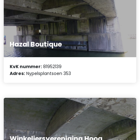
Hazal Boutique
KvK nummer:
81952139
Adres:
Nypelsplantsoen 353
Winkeliersvereniging Hoog