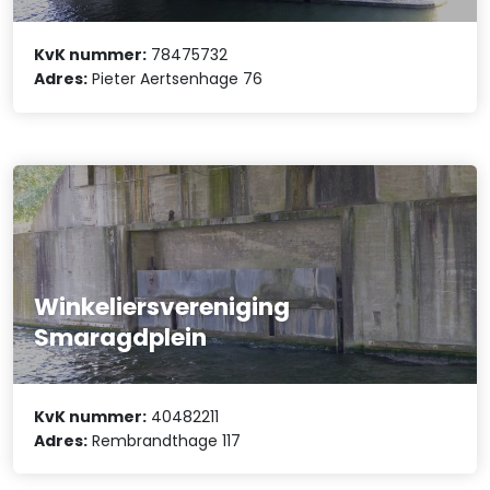
KvK nummer:
78475732
Adres:
Pieter Aertsenhage 76
Winkeliersvereniging
Smaragdplein
KvK nummer:
40482211
Adres:
Rembrandthage 117