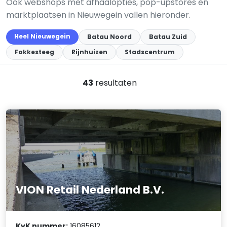
Ook webshops met afhaalopties, pop-upstores en
marktplaatsen in Nieuwegein vallen hieronder.
Heel Nieuwegein
Batau Noord
Batau Zuid
Fokkesteeg
Rijnhuizen
Stadscentrum
43
resultaten
VION Retail Nederland B.V.
KvK nummer:
16085612