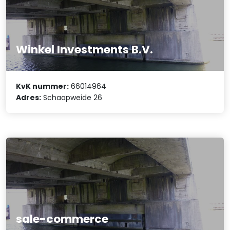
Winkel Investments B.V.
KvK nummer:
66014964
Adres:
Schaapweide 26
sale-commerce