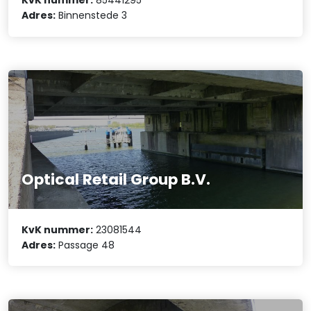
KvK nummer:
85441295
Adres:
Binnenstede 3
Optical Retail Group B.V.
KvK nummer:
23081544
Adres:
Passage 48