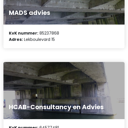
MADS advies
KvK nummer:
85237868
Adres:
Lekboulevard 15
HCAB-Consultancy en Advies
KvK nummer:
64577481