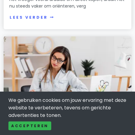
nu steeds vaker om oriënteren, verg
LEES VERDER
We gebruiken cookies om jouw ervaring met deze
website te verbeteren, tevens om gerichte
advertenties te tonen.
FINANCIELE DIENSTVERLENING
Zzp boekhouder online in Nieuwegein:
ACCEPTEREN
zo houd je grip op je financiën