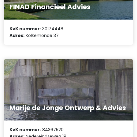
FINAD Financieel Advies
KvK nummer:
30174448
Adres:
Kolkemonde 37
Marije de Jonge Ontwerp & Advies
KvK nummer:
84367520
Adres:
Nedereindseweg 19