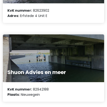
KvK nummer:
82623902
Adres:
Erfstede 4 Unit E
Shuon Advies en meer
KvK nummer:
82942188
Plaats:
Nieuwegein