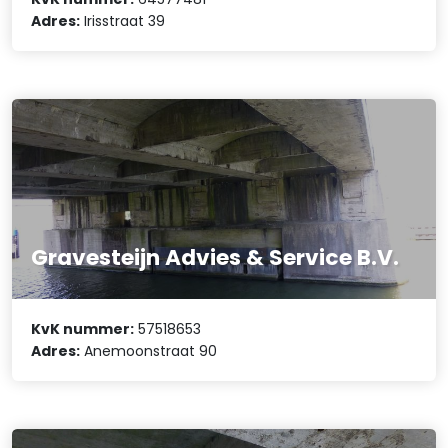
Adres:
Irisstraat 39
Gravesteijn Advies & Service B.V.
KvK nummer:
57518653
Adres:
Anemoonstraat 90