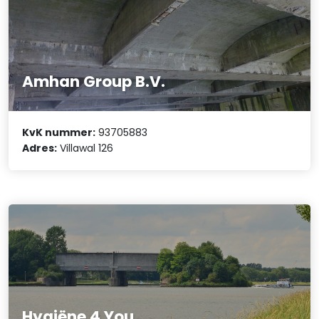
Amhan Group B.V.
KvK nummer:
93705883
Adres:
Villawal 126
Hygiëne 4 You