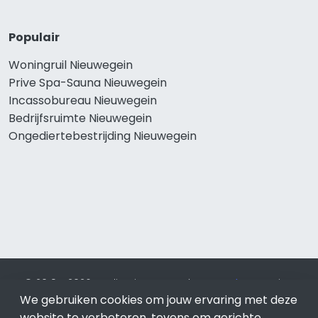
Populair
Woningruil Nieuwegein
Prive Spa-Sauna Nieuwegein
Incassobureau Nieuwegein
Bedrijfsruimte Nieuwegein
Ongediertebestrijding Nieuwegein
© 2019 - 2026 Realisatie en SEO door
SEO-bureau
Lion
We gebruiken cookies om jouw ervaring met deze
Internet. Betaal alleen voor bewezen resultaten?
SEO
optimalisatie No Cure No Pay
.
Nieuwegein
is onderdeel van
website te verbeteren, tevens om gerichte