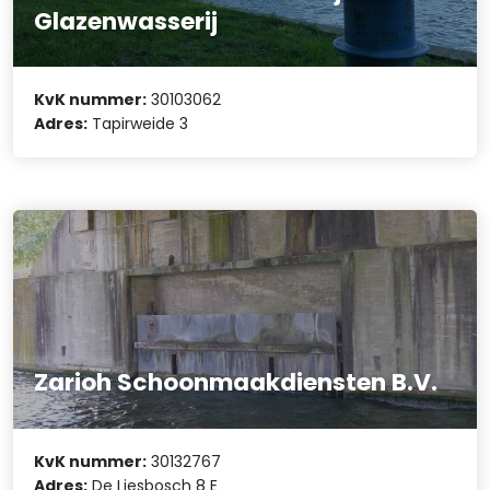
Glazenwasserij
KvK nummer:
30103062
Adres:
Tapirweide 3
Zarioh Schoonmaakdiensten B.V.
KvK nummer:
30132767
Adres:
De Liesbosch 8 E