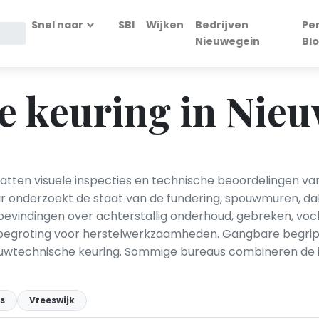
Snel naar
SBI
Wijken
Bedrijven
Pe
Nieuwegein
Bl
 keuring in Nieu
atten visuele inspecties en technische beoordelingen 
 onderzoekt de staat van de fundering, spouwmuren, dakc
t bevindingen over achterstallig onderhoud, gebreken, v
stenbegroting voor herstelwerkzaamheden. Gangbare begri
ouwtechnische keuring. Sommige bureaus combineren de i
s
Vreeswijk