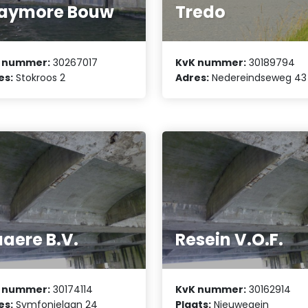
laymore Bouw
Tredo
 nummer:
30267017
KvK nummer:
30189794
es:
Stokroos 2
Adres:
Nedereindseweg 43
aere B.V.
Resein V.O.F.
 nummer:
30174114
KvK nummer:
30162914
es:
Symfonielaan 24
Plaats:
Nieuwegein