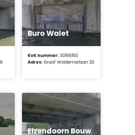
Buro Walet
KvK nummer:
30166150
 6
Adres:
Graaf Woldemarlaan 20
Elzendoorn Bouw