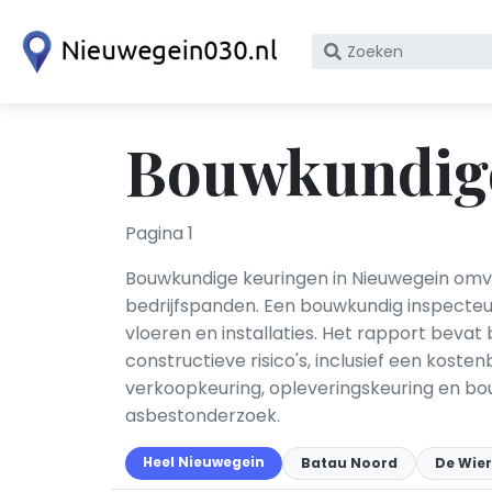
Zoek
op
bedrijfsnaam
of
Bouwkundige
KvK
nummer
Pagina 1
Bouwkundige keuringen in Nieuwegein omv
bedrijfspanden. Een bouwkundig inspecteur
vloeren en installaties. Het rapport beva
constructieve risico's, inclusief een ko
verkoopkeuring, opleveringskeuring en b
asbestonderzoek.
Heel Nieuwegein
Batau Noord
De Wier