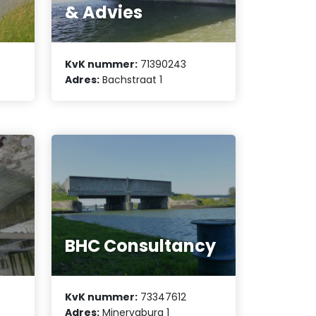
& Advies
KvK nummer:
71390243
Adres:
Bachstraat 1
BHC Consultancy
KvK nummer:
73347612
Adres:
Minervaburg 1