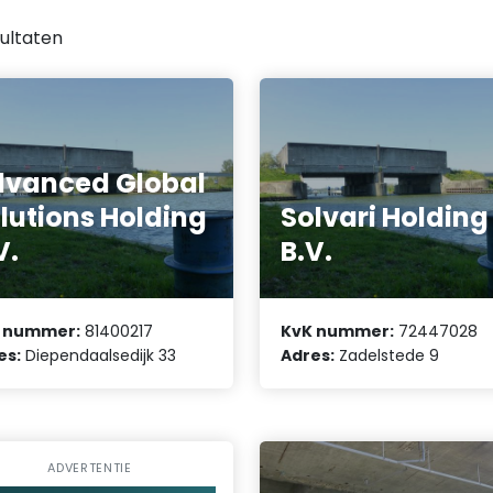
ultaten
vanced Global
lutions Holding
Solvari Holding
V.
B.V.
 nummer:
81400217
KvK nummer:
72447028
es:
Diependaalsedijk 33
Adres:
Zadelstede 9
ADVERTENTIE