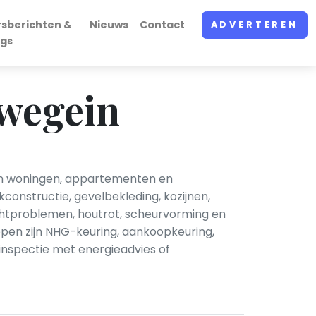
rsberichten &
Nieuws
Contact
ADVERTEREN
ogs
wegein
van woningen, appartementen en
onstructie, gevelbekleding, kozijnen,
ochtproblemen, houtrot, scheurvorming en
ppen zijn NHG-keuring, aankoopkeuring,
nspectie met energieadvies of