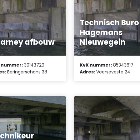
Technisch Buro
Hagemans
arney afbouw
Nieuwegein
 nummer:
30143729
KvK nummer:
85343617
es:
Beringerschans 38
Adres:
Veerseveste 24
chnikeur