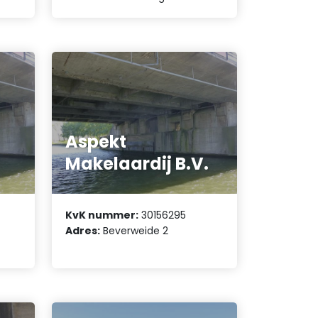
Aspekt
Makelaardij B.V.
KvK nummer:
30156295
Adres:
Beverweide 2