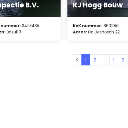
spectie B.V.
KJ Hogg Bouw
 nummer:
34113435
KvK nummer:
86019511
es:
Bosuil 3
Adres:
De Liesbosch 22
1
2
...
1
2