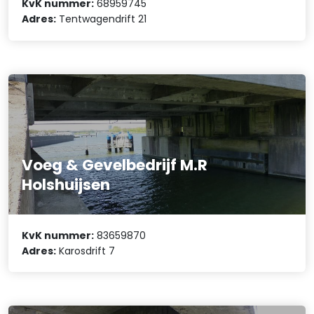
KvK nummer:
68959745
Adres:
Tentwagendrift 21
Voeg & Gevelbedrijf M.R
Holshuijsen
KvK nummer:
83659870
Adres:
Karosdrift 7