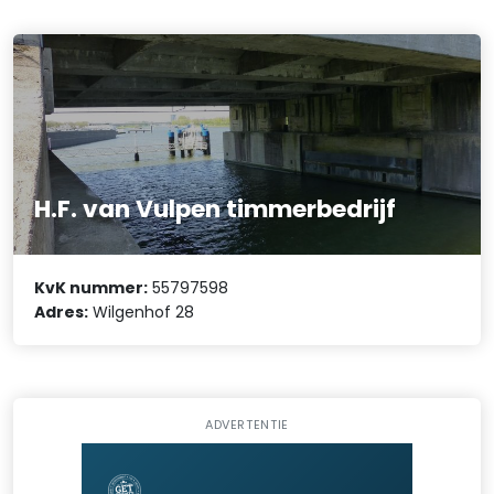
H.F. van Vulpen timmerbedrijf
KvK nummer:
55797598
Adres:
Wilgenhof 28
ADVERTENTIE