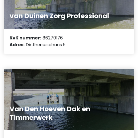
van Duinen Zorg Professional
KvK nummer:
86270176
Adres:
Dintherseschans 5
Van Den Hoeven Dak en
Timmerwerk