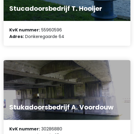
Stucadoorsbedrijf T. Hooijer
KvK nummer:
55960596
Adres:
Donkeregaarde 64
Stukadoorsbedrijf A. Voordouw
KvK nummer:
30286880