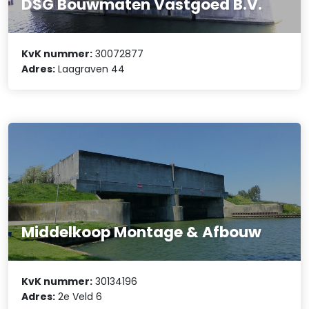
DSG Bouwmaten Vastgoed B.V.
KvK nummer:
30072877
Adres:
Laagraven 44
Middelkoop Montage & Afbouw
KvK nummer:
30134196
Adres:
2e Veld 6