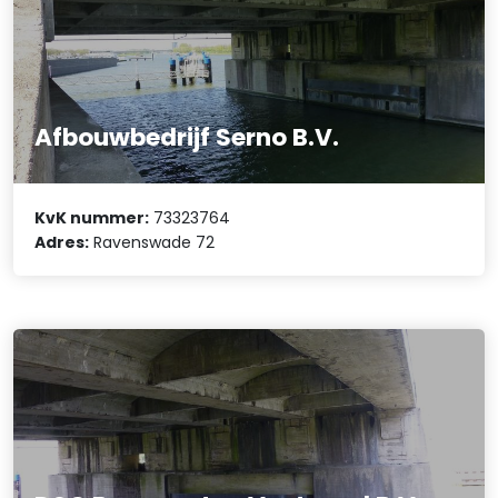
Afbouwbedrijf Serno B.V.
KvK nummer:
73323764
Adres:
Ravenswade 72