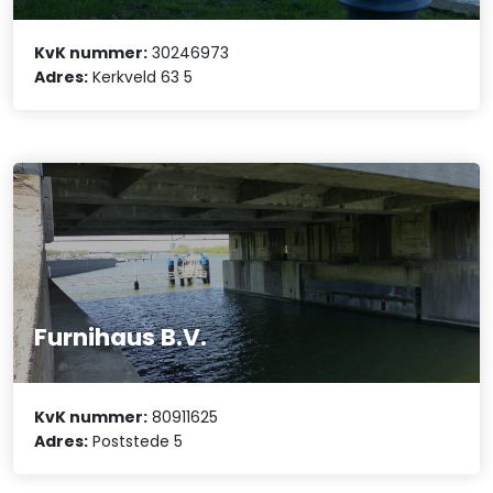
KvK nummer:
30246973
Adres:
Kerkveld 63 5
Furnihaus B.V.
KvK nummer:
80911625
Adres:
Poststede 5