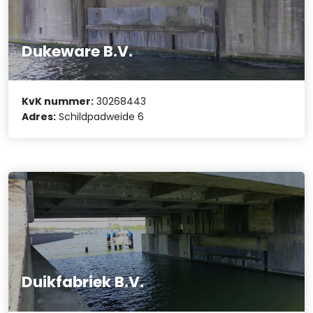
Dukeware B.V.
KvK nummer:
30268443
Adres:
Schildpadweide 6
Duikfabriek B.V.