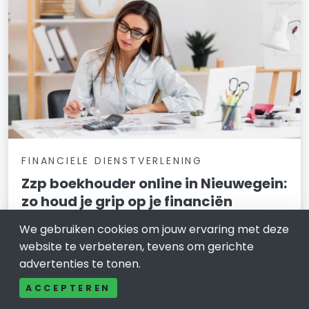
FINANCIELE DIENSTVERLENING
Zzp boekhouder online in Nieuwegein:
zo houd je grip op je financiën
We gebruiken cookies om jouw ervaring met deze
20 november 2025
website te verbeteren, tevens om gerichte
Werk je als zzp’er in of rond Nieuwegein en voelt je
advertenties te tonen.
administratie soms als een extra baan naast je echte
werk? Misschien stuur je je facturen wel netjes op tijd,
ACCEPTEREN
maar twijfel je over je btw-aangifte, aftrekposten of