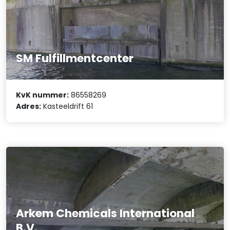
SM Fulfillmentcenter
KvK nummer:
86558269
Adres:
Kasteeldrift 61
Arkem Chemicals International
B.V.