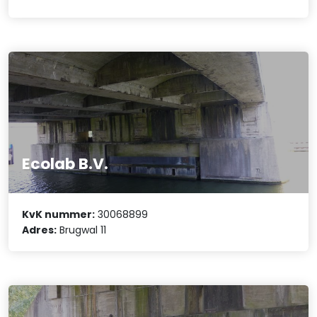
Ecolab B.V.
KvK nummer:
30068899
Adres:
Brugwal 11