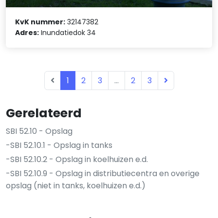
KvK nummer:
32147382
Adres:
Inundatiedok 34
1
2
3
...
2
3
Gerelateerd
SBI 52.10 - Opslag
-SBI 52.10.1 - Opslag in tanks
-SBI 52.10.2 - Opslag in koelhuizen e.d.
-SBI 52.10.9 - Opslag in distributiecentra en overige
opslag (niet in tanks, koelhuizen e.d.)