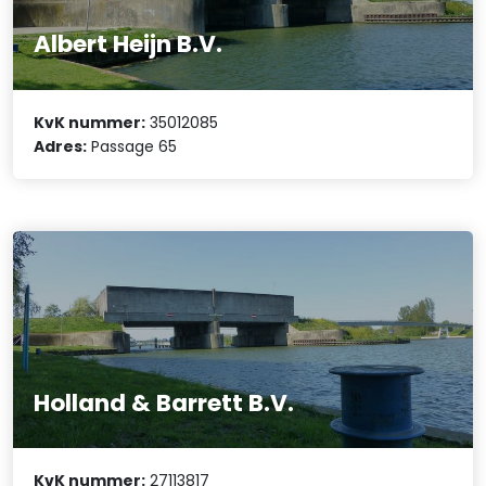
Albert Heijn B.V.
KvK nummer:
35012085
Adres:
Passage 65
Holland & Barrett B.V.
KvK nummer:
27113817