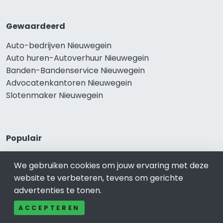
Gewaardeerd
Auto-bedrijven Nieuwegein
Auto huren-Autoverhuur Nieuwegein
Banden-Bandenservice Nieuwegein
Advocatenkantoren Nieuwegein
Slotenmaker Nieuwegein
Populair
Woningruil Nieuwegein
We gebruiken cookies om jouw ervaring met deze
Prive Spa-Sauna Nieuwegein
website te verbeteren, tevens om gerichte
Incassobureau Nieuwegein
advertenties te tonen.
Bedrijfsruimte Nieuwegein
Ongediertebestrijding Nieuwegein
ACCEPTEREN