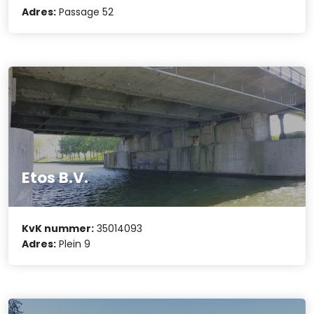
Adres:
Passage 52
Etos B.V.
KvK nummer:
35014093
Adres:
Plein 9