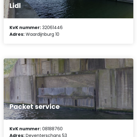
Lidl
KvK nummer:
32061446
Adres:
Waardijnburg 10
Packet service
KvK nummer:
08188760
Adres:
Deventerschans 53