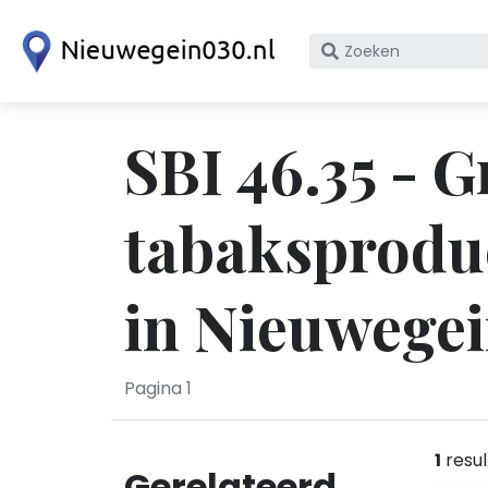
Zoek
op
bedrijfsnaam
of
SBI 46.35 - 
KvK
nummer
tabaksprodu
in Nieuwege
Pagina 1
1
resul
Gerelateerd