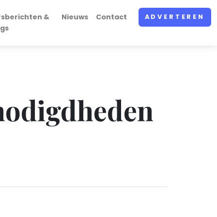
rsberichten &
Nieuws
Contact
ADVERTEREN
ogs
nodigdheden