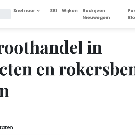
Snel naar
SBI
Wijken
Bedrijven
Pe
Nieuwegein
Bl
Groothandel in
cten en rokersbe
in
taten