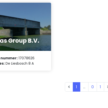
as Group B.V.
 nummer:
17078626
es:
De Liesbosch 8 A
1
...
0
1