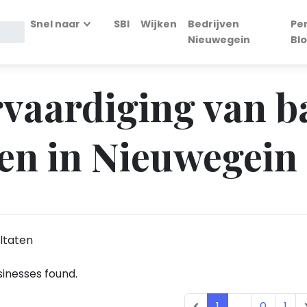
Snel naar
SBI
Wijken
Bedrijven
Pe
Nieuwegein
Bl
rvaardiging van b
en in Nieuwegein
ltaten
inesses found.
1
...
0
1