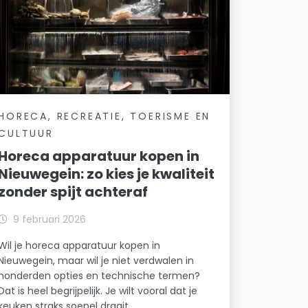
HORECA, RECREATIE, TOERISME EN
CULTUUR
Horeca apparatuur kopen in
Nieuwegein: zo kies je kwaliteit
zonder spijt achteraf
9 februari 2026
Wil je horeca apparatuur kopen in
Nieuwegein, maar wil je niet verdwalen in
honderden opties en technische termen?
Dat is heel begrijpelijk. Je wilt vooral dat je
keuken straks soepel draait.