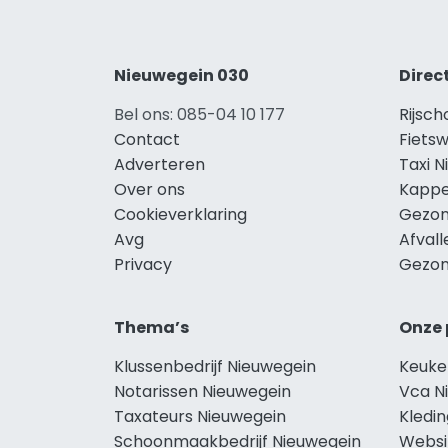
Nieuwegein 030
Direc
Bel ons: 085-04 10 177
Rijsch
Contact
Fietsw
Adverteren
Taxi 
Over ons
Kappe
Cookieverklaring
Gezon
Avg
Afval
Privacy
Gezon
Thema’s
Onze 
Klussenbedrijf Nieuwegein
Keuke
Notarissen Nieuwegein
Vca N
Taxateurs Nieuwegein
Kledi
Schoonmaakbedrijf Nieuwegein
Websi