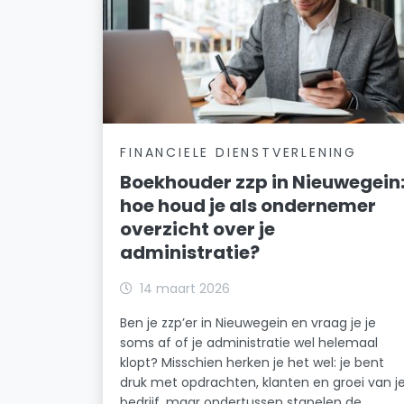
FINANCIELE DIENSTVERLENING
Boekhouder zzp in Nieuwegein
hoe houd je als ondernemer
overzicht over je
administratie?
14 maart 2026
Ben je zzp’er in Nieuwegein en vraag je je
soms af of je administratie wel helemaal
klopt? Misschien herken je het wel: je bent
druk met opdrachten, klanten en groei van j
bedrijf, maar ondertussen stapelen de