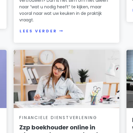
vertrouwen? Dan is het slim om niet alleen
naar “wat u nodig heeft” te kijken, maar
vooral naar wat uw keuken in de praktijk
vraagt.
LEES VERDER
FINANCIELE DIENSTVERLENING
Zzp boekhouder online in