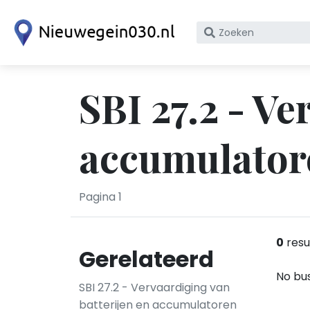
Zoek
op
bedrijfsnaam
of
SBI 27.2 - Ve
KvK
nummer
accumulator
Pagina 1
0
resu
Gerelateerd
No bus
SBI 27.2 - Vervaardiging van
batterijen en accumulatoren