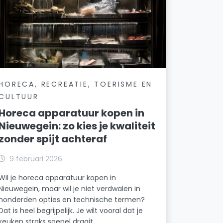
HORECA, RECREATIE, TOERISME EN
CULTUUR
Horeca apparatuur kopen in
Nieuwegein: zo kies je kwaliteit
zonder spijt achteraf
9 februari 2026
Wil je horeca apparatuur kopen in
Nieuwegein, maar wil je niet verdwalen in
honderden opties en technische termen?
Dat is heel begrijpelijk. Je wilt vooral dat je
keuken straks soepel draait.