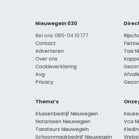
Nieuwegein 030
Direc
Bel ons: 085-04 10 177
Rijsch
Contact
Fietsw
Adverteren
Taxi 
Over ons
Kappe
Cookieverklaring
Gezon
Avg
Afval
Privacy
Gezon
Thema’s
Onze 
Klussenbedrijf Nieuwegein
Keuke
Notarissen Nieuwegein
Vca N
Taxateurs Nieuwegein
Kledi
Schoonmaakbedrijf Nieuwegein
Websi