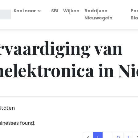
Snel naar
SBI
Wijken
Bedrijven
Pe
Nieuwegein
Bl
ervaardiging van
elektronica in N
ltaten
inesses found.
1
...
0
1