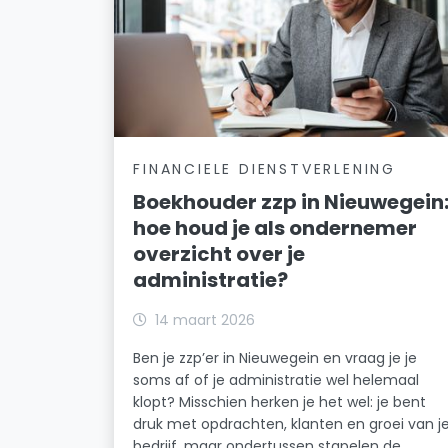
FINANCIELE DIENSTVERLENING
Boekhouder zzp in Nieuwegein
hoe houd je als ondernemer
overzicht over je
administratie?
14 maart 2026
Ben je zzp’er in Nieuwegein en vraag je je
soms af of je administratie wel helemaal
klopt? Misschien herken je het wel: je bent
druk met opdrachten, klanten en groei van j
bedrijf, maar ondertussen stapelen de