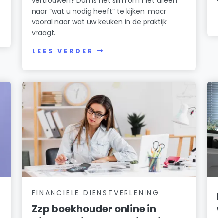
vertrouwen? Dan is het slim om niet alleen
naar “wat u nodig heeft” te kijken, maar
vooral naar wat uw keuken in de praktijk
vraagt.
LEES VERDER
FINANCIELE DIENSTVERLENING
Zzp boekhouder online in