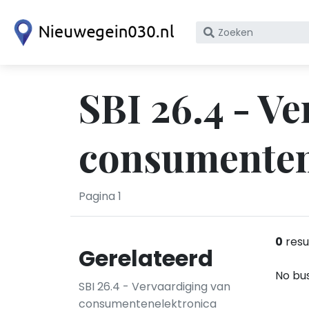
Zoek
op
bedrijfsnaam
of
SBI 26.4 - V
KvK
nummer
consumenten
Pagina 1
0
resu
Gerelateerd
No bus
SBI 26.4 - Vervaardiging van
consumentenelektronica