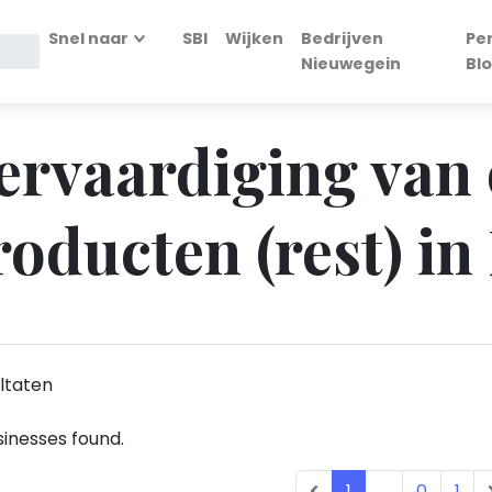
Snel naar
SBI
Wijken
Bedrijven
Pe
Nieuwegein
Bl
Vervaardiging van
oducten (rest) i
ltaten
inesses found.
1
...
0
1