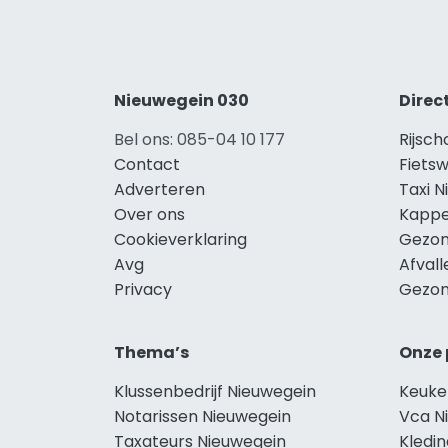
Nieuwegein 030
Direc
Bel ons: 085-04 10 177
Rijsch
Contact
Fietsw
Adverteren
Taxi 
Over ons
Kappe
Cookieverklaring
Gezon
Avg
Afval
Privacy
Gezon
Thema’s
Onze 
Klussenbedrijf Nieuwegein
Keuke
Notarissen Nieuwegein
Vca N
Taxateurs Nieuwegein
Kledi