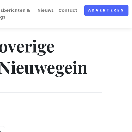
rsberichten &
Nieuws
Contact
ADVERTEREN
ogs
 overige
n Nieuwegein