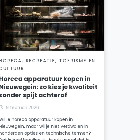
HORECA, RECREATIE, TOERISME EN
CULTUUR
Horeca apparatuur kopen in
Nieuwegein: zo kies je kwaliteit
zonder spijt achteraf
9 februari 2026
Wil je horeca apparatuur kopen in
Nieuwegein, maar wil je niet verdwalen in
honderden opties en technische termen?
Dat is heel begrijpelijk. Je wilt vooral dat je