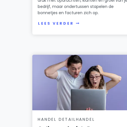
druk met opdrachten, klanten en groei van j
bedrijf, maar ondertussen stapelen de
bonnetjes en facturen zich op.
LEES VERDER
HANDEL DETAILHANDEL