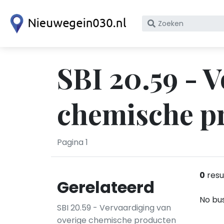
Zoek
op
bedrijfsnaam
of
SBI 20.59 - 
KvK
nummer
chemische pr
Pagina 1
0
resu
Gerelateerd
No bus
SBI 20.59 - Vervaardiging van
overige chemische producten