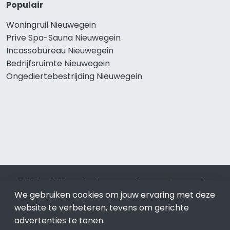
Populair
Woningruil Nieuwegein
Prive Spa-Sauna Nieuwegein
Incassobureau Nieuwegein
Bedrijfsruimte Nieuwegein
Ongediertebestrijding Nieuwegein
© 2019 - 2026 Realisatie en SEO door
SEO-bureau
Lion
We gebruiken cookies om jouw ervaring met deze
Internet. Betaal alleen voor bewezen resultaten?
SEO
optimalisatie No Cure No Pay
.
Nieuwegein
is onderdeel van
website te verbeteren, tevens om gerichte
Lion Internet.
advertenties te tonen.