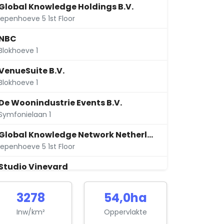
Global Knowledge Holdings B.V.
Iepenhoeve 5 1st Floor
NBC
Blokhoeve 1
VenueSuite B.V.
Blokhoeve 1
De Woonindustrie Events B.V.
Symfonielaan 1
Global Knowledge Network Netherlands B.V.
Iepenhoeve 5 1st Floor
Studio Vineyard
Veldhoeve 84
3278
54,0ha
Audiac Holding B.V.
Nederhoeve 10
Inw/km²
Oppervlakte