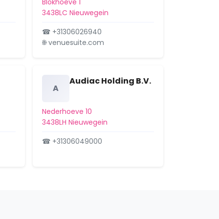
Blokhoeve 1
3438LC Nieuwegein
☎ +31306026940
🌐 venuesuite.com
Audiac Holding B.V.
A
Nederhoeve 10
3438LH Nieuwegein
☎ +31306049000