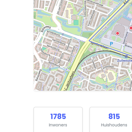
1785
815
Inwoners
Huishoudens