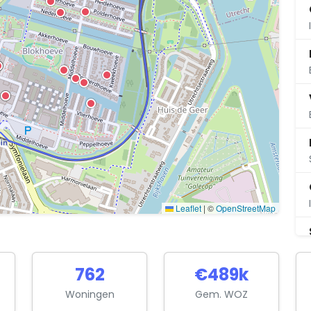
Leaflet
|
©
OpenStreetMap
762
€489k
Woningen
Gem. WOZ