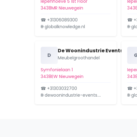
Iepenhoeve 5 1st Floor
Iepe
3438MR Nieuwegein
343
☎ +31306089300
☎ +
🌐 globalknowledge.nl
🌐 g
De Woonindustrie Events B.V.
D
Meubelgroothandel
Symfonielaan 1
Iepe
3438EW Nieuwegein
343
☎ +31303032700
☎ +
🌐 dewoonindustrie-events.…
🌐 g