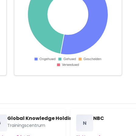
Global Knowledge Holdings B.V.
NBC
G
N
Trainingscentrum