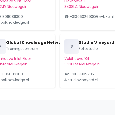
nhoeve 5 1st Floor
Blokhoeve 1
8MR Nieuwegein
3438LC Nieuwegein
31306089300
☎ +31306026900
🌐 n-b-c.nl
lobalknowledge.nl
Global Knowledge Network Netherlands B.V.
Studio Vineyard
G
S
Trainingscentrum
Fotostudio
nhoeve 5 1st Floor
Veldhoeve 84
8MR Nieuwegein
3438LM Nieuwegein
31306089300
☎ +31651909205
lobalknowledge.nl
🌐 studiovineyard.nl