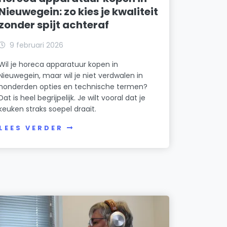
Nieuwegein: zo kies je kwaliteit
zonder spijt achteraf
9 februari 2026
Wil je horeca apparatuur kopen in
Nieuwegein, maar wil je niet verdwalen in
honderden opties en technische termen?
Dat is heel begrijpelijk. Je wilt vooral dat je
keuken straks soepel draait.
LEES VERDER