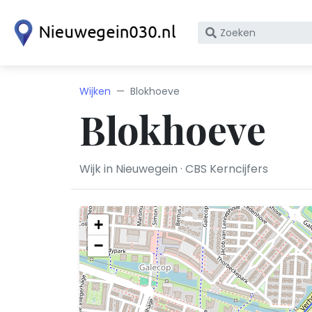
Zoek
op
bedrijfsnaam
of
Wijken
Blokhoeve
KvK
Blokhoeve
nummer
Wijk in Nieuwegein · CBS Kerncijfers
+
−