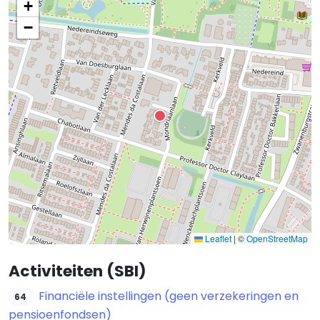
+
−
Leaflet
|
©
OpenStreetMap
Activiteiten (SBI)
Financiële instellingen (geen verzekeringen en
64
pensioenfondsen)