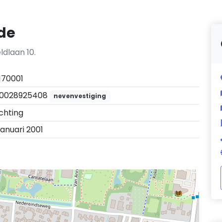
rde
ldlaan 10.
170001
0028925408
nevenvestiging
ichting
januari 2001