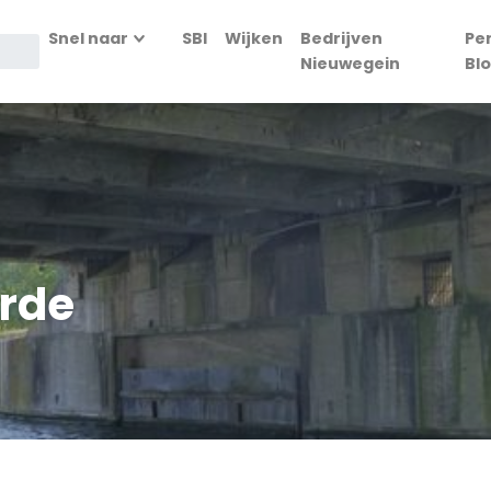
Snel naar
SBI
Wijken
Bedrijven
Pe
Nieuwegein
Bl
erde