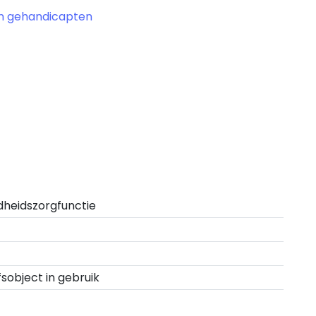
an gehandicapten
heidszorgfunctie
fsobject in gebruik