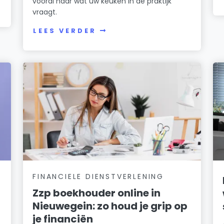
vooral naar wat uw keuken in de praktijk
vraagt.
LEES VERDER
FINANCIELE DIENSTVERLENING
Zzp boekhouder online in
Nieuwegein: zo houd je grip op
je financiën