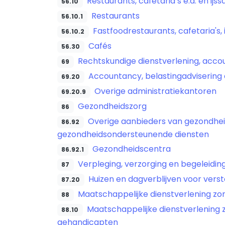
Restaurants, cafetaria’s e.d. en ijss
56.10
Restaurants
56.10.1
Fastfoodrestaurants, cafetaria's, 
56.10.2
Cafés
56.30
Rechtskundige dienstverlening, accou
69
Accountancy, belastingadvisering 
69.20
Overige administratiekantoren
69.20.9
Gezondheidszorg
86
Overige aanbieders van gezondhei
86.92
gezondheidsondersteunende diensten
Gezondheidscentra
86.92.1
Verpleging, verzorging en begeleidi
87
Huizen en dagverblijven voor vers
87.20
Maatschappelijke dienstverlening zo
88
Maatschappelijke dienstverlening 
88.10
gehandicapten