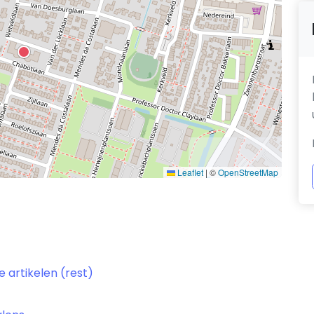
Leaflet
|
©
OpenStreetMap
e artikelen (rest)