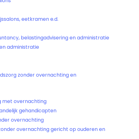
alons
ijssalons, eetkramen e.d.
ntancy, belastingadvisering en administratie
en administratie
dszorg zonder overnachting en
ng met overnachting
tandelijk gehandicapten
nder overnachting
zonder overnachting gericht op ouderen en