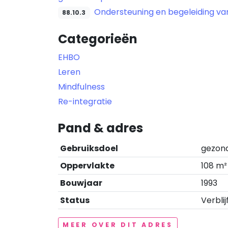
Ondersteuning en begeleiding v
88.10.3
Categorieën
EHBO
Leren
Mindfulness
Re-integratie
Pand & adres
Gebruiksdoel
gezond
Oppervlakte
108 m²
Bouwjaar
1993
Status
Verblij
MEER OVER DIT ADRES