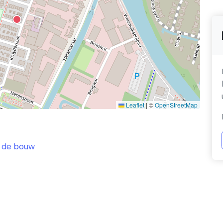
Leaflet
|
©
OpenStreetMap
 de bouw