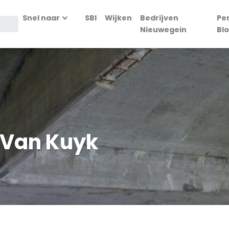
Snel naar
SBI
Wijken
Bedrijven
Pe
Nieuwegein
Bl
f Van Kuyk