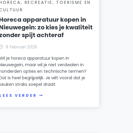
HORECA, RECREATIE, TOERISME EN
CULTUUR
Horeca apparatuur kopen in
Nieuwegein: zo kies je kwaliteit
zonder spijt achteraf
9 februari 2026
Wil je horeca apparatuur kopen in
Nieuwegein, maar wil je niet verdwalen in
honderden opties en technische termen?
Dat is heel begrijpelijk. Je wilt vooral dat je
keuken straks soepel draait.
LEES VERDER